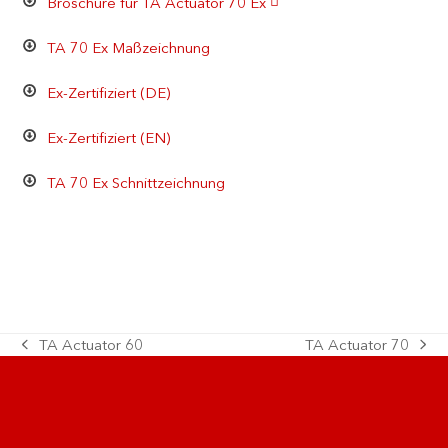
Broschüre für TA Actuator 70 Ex
TA 70 Ex Maßzeichnung
Ex-Zertifiziert (DE)
Ex-Zertifiziert (EN)
TA 70 Ex Schnittzeichnung
TA Actuator 60
TA Actuator 70
vorherigen
nächster
Wir stehen Ihnen mit unserer Expertise zur
Post:
Beitrag:
Verfügung! Unsere kompetenten
Mitarbeiter beraten Sie gern individuell zu