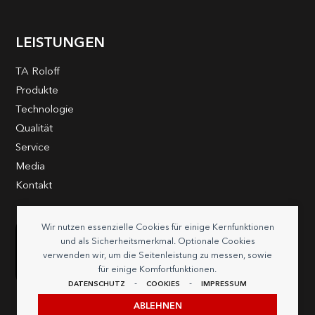
LEISTUNGEN
TA Roloff
Produkte
Technologie
Qualität
Service
Media
Kontakt
Wir nutzen essenzielle Cookies für einige Kernfunktionen
und als Sicherheitsmerkmal. Optionale Cookies
verwenden wir, um die Seitenleistung zu messen, sowie
für einige Komfortfunktionen.
-
-
DATENSCHUTZ
COOKIES
IMPRESSUM
ABLEHNEN