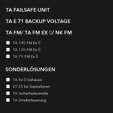
TA FAILSAFE UNIT
TA E 71 BACKUP VOLTAGE
TA FM/ TA FM EX
/ NK FM
TA 140 FM Ex
TA 130 FM Ex
TA 70 FM Ex
SONDERLÖSUNGEN
TA Ex
Gehäuse
ET 25 für Gasturbinen
TA Sicherheits­ventile
TA Direktsteuerung