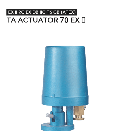
EX II 2G EX DB IIC T6 GB (ATEX)
TA ACTUATOR 70 EX