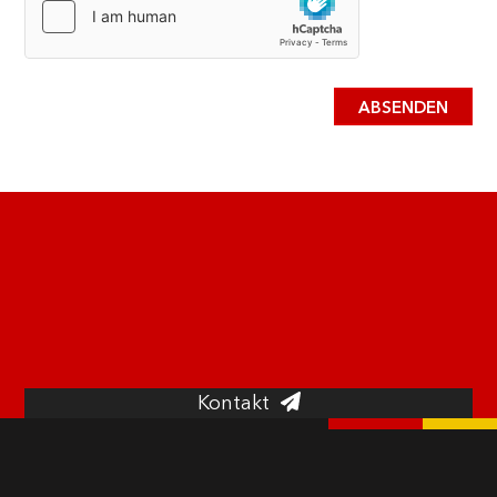
ABSENDEN
Wir stehen Ihnen mit unserer Expertise zur
Verfügung! Unsere kompetenten
Mitarbeiter beraten Sie gern individuell zu
unserem Portfolio und zu unseren
Sonderlösungen.
Kontakt