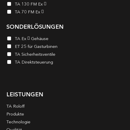
TA 130 FM Ex
TA 70 FM Ex
SONDERLÖSUNGEN
TA Ex
Gehäuse
ET 25 für Gasturbinen
TA Sicherheits­ventile
TA Direktsteuerung
LEISTUNGEN
TA Roloff
Produkte
Technologie
Qualität